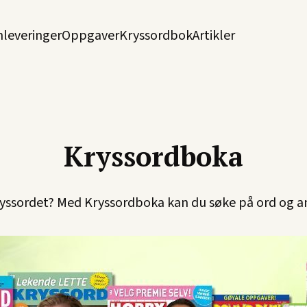
nleveringer
Oppgaver
Kryssordbok
Artikler
Kryssordboka
kryssordet? Med Kryssordboka kan du søke på ord og a