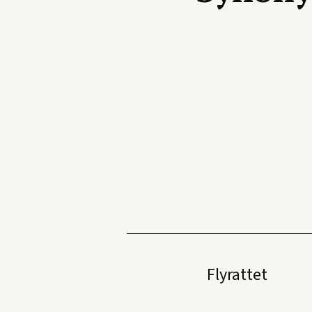
Eksempel:
For å finne alle ord som begynner med
Flyrattet