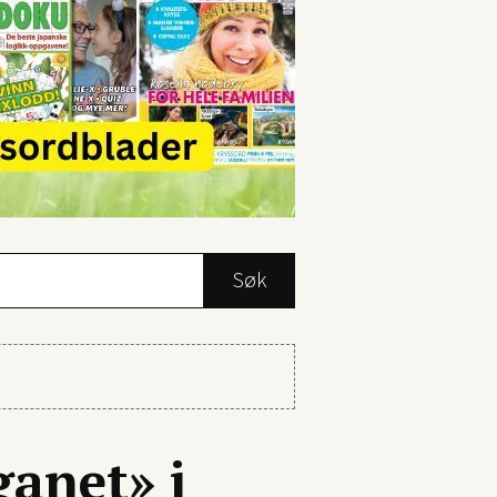
Søk
rsmålstegn.
ganet» i