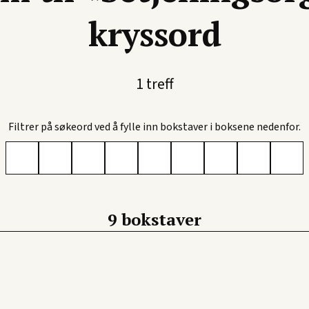
kryssord
 «bil», skriver du «BIL*». For å finne alle ord som slutter med «te
1 treff
Filtrer på søkeord ved å fylle inn bokstaver i boksene nedenfor.
9 bokstaver