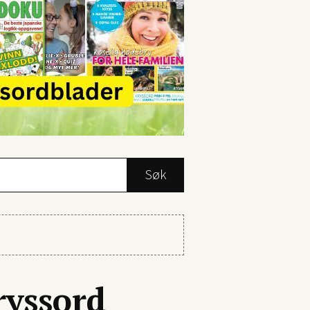
Søk
rsmålstegn.
ryssord