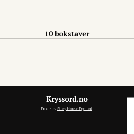
10 bokstaver
En del av
Story House Egmont