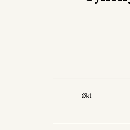
Eksempel:
For å finne alle ord som begynner med
Økt