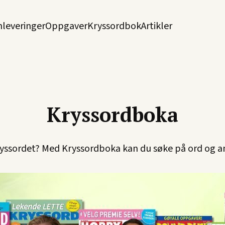
nleveringer
Oppgaver
Kryssordbok
Artikler
Kryssordboka
kryssordet? Med Kryssordboka kan du søke på ord og a