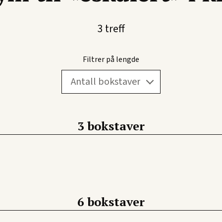
 «bil», skriver du «BIL*». For å finne alle ord som slutter med «te
3 treff
Filtrer på lengde
3 bokstaver
6 bokstaver