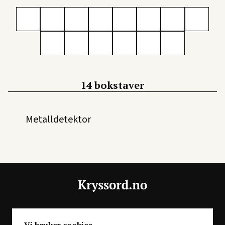
14 bokstaver
Metalldetektor
En del av
Story House Egmont