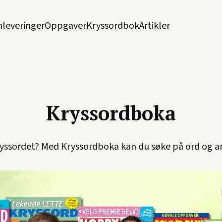
nleveringer
Oppgaver
Kryssordbok
Artikler
Kryssordboka
kryssordet? Med Kryssordboka kan du søke på ord og a