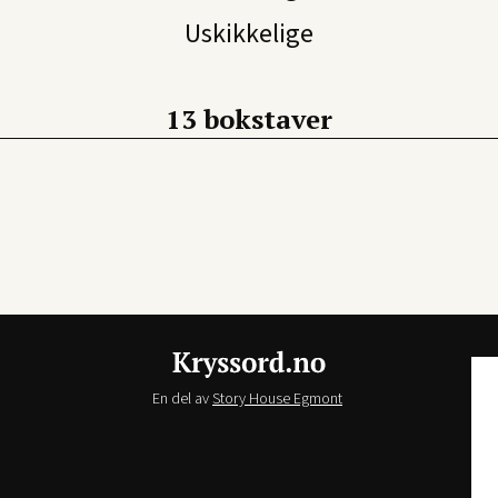
Uskikkelige
13 bokstaver
En del av
Story House Egmont