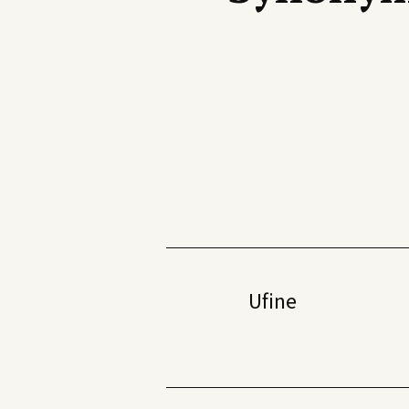
Eksempel:
For å finne alle ord som begynner med
Ufine