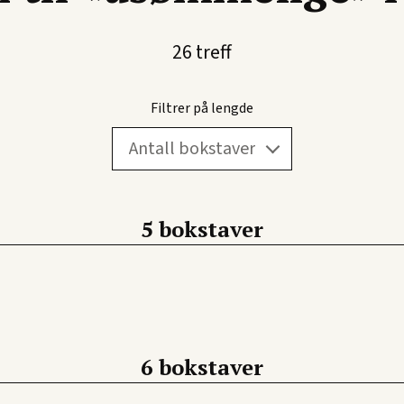
 «bil», skriver du «BIL*». For å finne alle ord som slutter med «te
26 treff
Filtrer på lengde
5 bokstaver
6 bokstaver