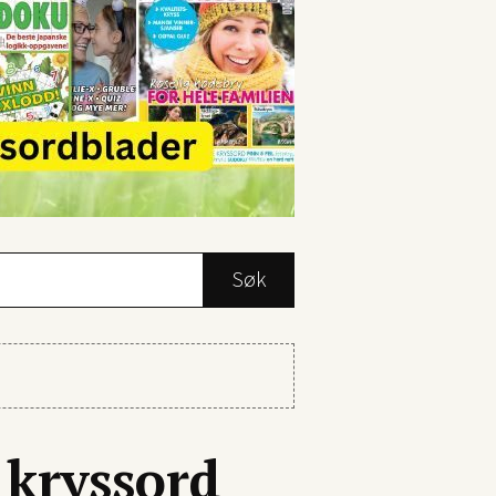
Søk
rsmålstegn.
 kryssord